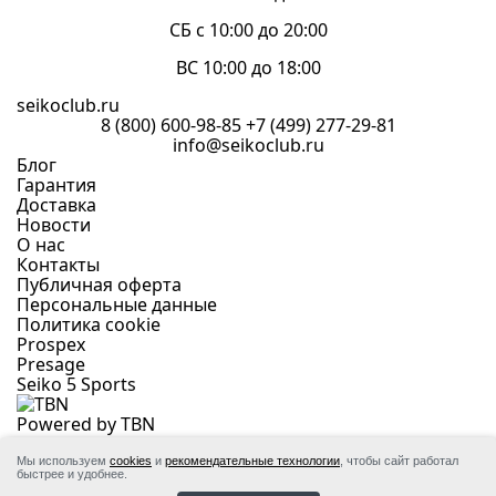
СБ с 10:00 до 20:00
ВС 10:00 до 18:00
seikoclub.ru
8 (800) 600-98-85
+7 (499) 277-29-81
info@seikoclub.ru
Блог
Гарантия
Доставка
Новости
О нас
Контакты
Публичная оферта
Персональные данные
Политика cookie
Prospex
Presage
Seiko 5 Sports
Powered by TBN
Omnichannel system core
Сейко Клуб | Seikoclub.ru — официальный проект
Мы используем
cookies
и
рекомендательные технологии
, чтобы сайт работал
быстрее и удобнее.
компании «ТБН Тайм» — эксклюзивного